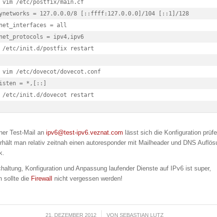
 vim /etc/postfix/main.cf

ynetworks = 127.0.0.0/8 [::ffff:127.0.0.0]/104 [::1]/128

net_interfaces = all

net_protocols = ipv4,ipv6

 /etc/init.d/postfix restart

isten = *,[::]

 /etc/init.d/dovecot restart
iner Test-Mail an
ipv6@test-ipv6.veznat.com
lässt sich die Konfiguration prüf
erhält man relativ zeitnah einen autoresponder mit Mailheader und DNS Auflö
k.
chaltung, Konfiguration und Anpassung laufender Dienste auf IPv6 ist super,
h sollte die
Firewall
nicht vergessen werden!
21. DEZEMBER 2012
/
VON
SEBASTIAN LUTZ