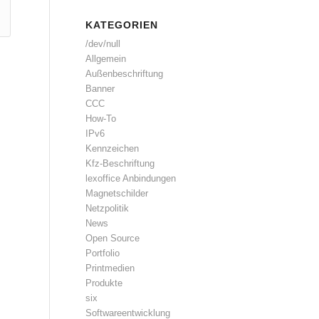
KATEGORIEN
/dev/null
Allgemein
Außenbeschriftung
Banner
CCC
How-To
IPv6
Kennzeichen
Kfz-Beschriftung
lexoffice Anbindungen
Magnetschilder
Netzpolitik
News
Open Source
Portfolio
Printmedien
Produkte
six
Softwareentwicklung