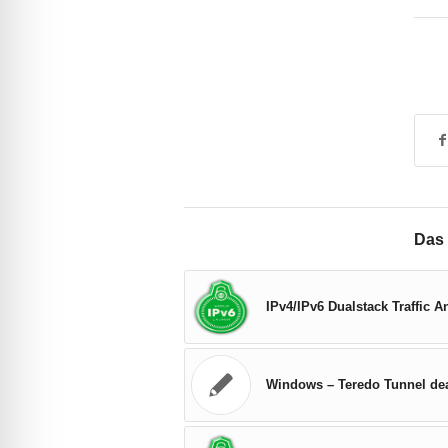
Das 
IPv4/IPv6 Dualstack Traffic A
Windows – Teredo Tunnel dea