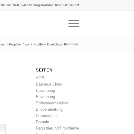
261-81616-0
|
24/7-Vertragshotline:
02261-81616-99
ews
/
Projekte
/
six
/
Postfix – Dual-Stack IPv4/IPv6
SEITEN
AGB
Baebeca Cloud
Bewerbung
Bewerbung –
Softwareentwickler
Bildberabeitung
Datenschutz
Domain
Registrierung/Providerwechsel