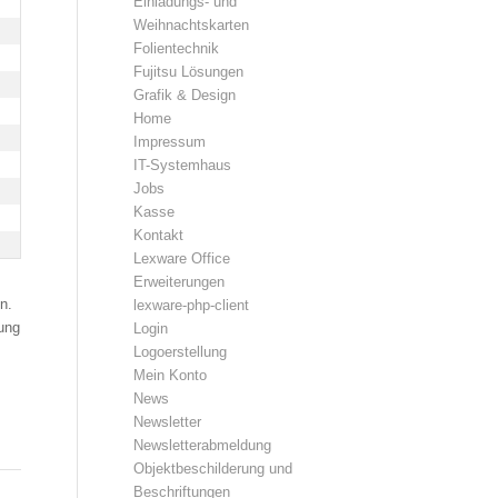
Einladungs- und
Weihnachtskarten
Folientechnik
Fujitsu Lösungen
Grafik & Design
Home
Impressum
IT-Systemhaus
Jobs
Kasse
Kontakt
Lexware Office
Erweiterungen
en.
lexware-php-client
sung
Login
Logoerstellung
Mein Konto
News
Newsletter
Newsletterabmeldung
Objektbeschilderung und
Beschriftungen