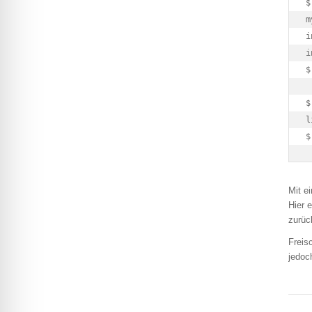
$
m
i
i
$
l
$
Mit e
Hier 
zurüc
Freis
jedoc