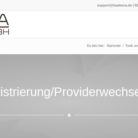
support@baebeca.de
|
02
Du bist hier:
Startseite
/
Tools un
strierung/Providerwechse