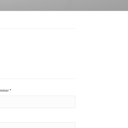
ummer
*