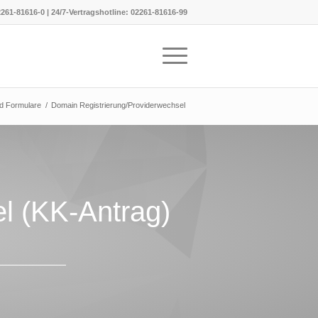
261-81616-0
|
24/7-Vertragshotline:
02261-81616-99
d Formulare
/
Domain Registrierung/Providerwechsel
l (KK-Antrag)