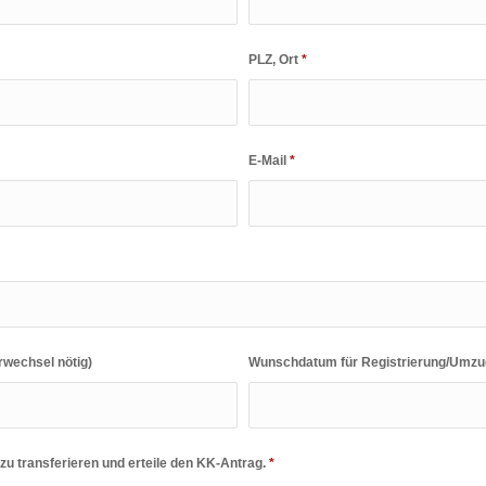
PLZ, Ort
*
E-Mail
*
rwechsel nötig)
Wunschdatum für Registrierung/Umz
zu transferieren und erteile den KK-Antrag.
*