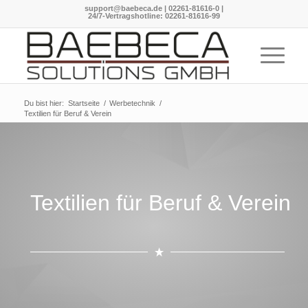
support@baebeca.de
|
02261-81616-0
|
24/7-Vertragshotline:
02261-81616-99
Du bist hier:
Startseite
/
Werbetechnik
/
Textilien für Beruf & Verein
Textilien für Beruf
&
Verein