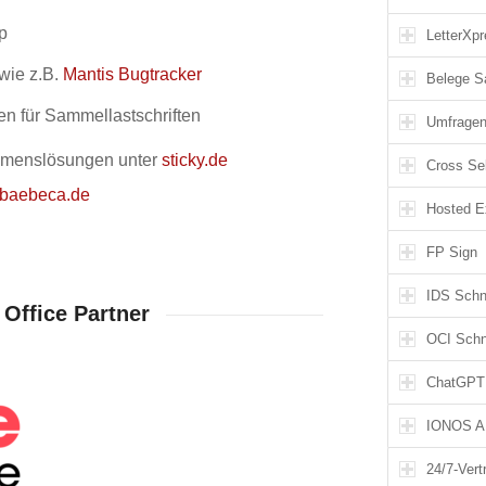
p
LetterXp
wie z.B.
Mantis Bugtracker
Belege 
n für Sammellastschriften
Umfrage
hmenslösungen unter
sticky.de
Cross Sel
.baebeca.de
Hosted E
FP Sign
IDS Schni
 Office Partner
OCI Schni
ChatGPT 
IONOS AI 
24/7-Vert