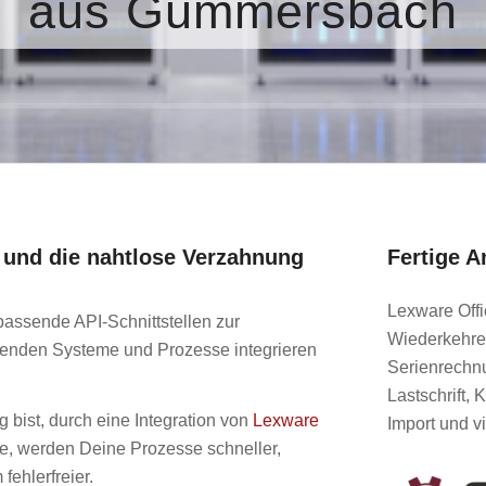
aus Gummersbach
 und die nahtlose Verzahnung
Fertige A
Lexware Offi
passende API-Schnittstellen zur
Wiederkehre
henden Systeme und Prozesse integrieren
Serienrechn
Lastschrift,
 bist, durch eine Integration von
Lexware
Import und v
e, werden Deine Prozesse schneller,
fehlerfreier.