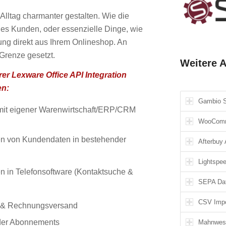
Alltag charmanter gestalten. Wie die
es Kunden, oder essenzielle Dinge, wie
ng direkt aus Ihrem Onlineshop. An
g Grenze gesetzt.
Weitere 
rer Lexware Office API Integration
en:
Gambio S
mit eigener Warenwirtschaft/ERP/CRM
WooComm
ren von Kundendaten in bestehender
Afterbuy
Lightspe
n in Telefonsoftware (Kontaktsuche &
SEPA Dat
CSV Impo
f & Rechnungsversand
der Abonnements
Mahnwes