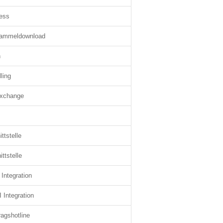
ress
Sammeldownload
n
ling
xchange
ttstelle
ttstelle
Integration
Integration
ragshotline