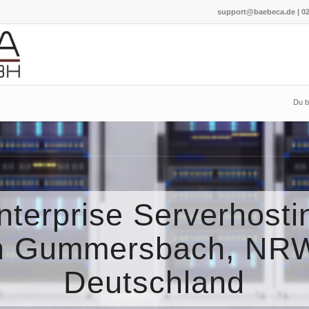
support@baebeca.de
|
02
Du bi
nterprise Serverhosti
n Gummersbach, NR
Deutschland