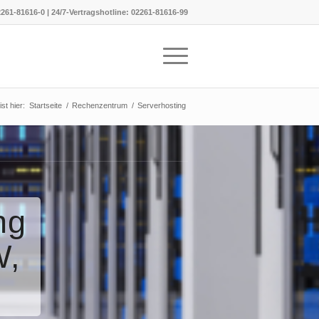
261-81616-0
|
24/7-Vertragshotline:
02261-81616-99
st hier:
Startseite
/
Rechenzentrum
/
Serverhosting
ng
W,