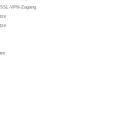
-/SSL-VPN-Zugang
etze
etze
are