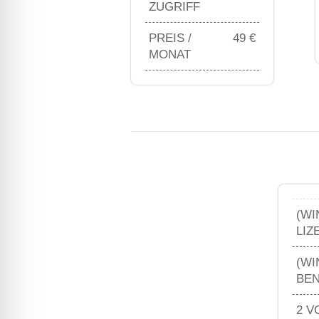
ZUGRIFF
PREIS /
49 €
MONAT
(WI
LIZ
(WI
BE
2 V