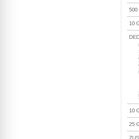
500
10 
DED
10 
25 
ZUS