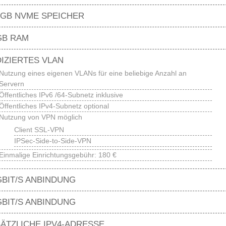
 GB NVME SPEICHER
GB RAM
IZIERTES VLAN
Nutzung eines eigenen VLANs für eine beliebige Anzahl an
Servern
Öffentliches IPv6 /64-Subnetz inklusive
Öffentliches IPv4-Subnetz optional
Nutzung von VPN möglich
Client SSL-VPN
IPSec-Side-to-Side-VPN
Einmalige Einrichtungsgebühr: 180 €
GBIT/S ANBINDUNG
GBIT/S ANBINDUNG
ÄTZLICHE IPV4-ADRESSE