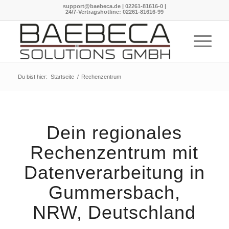
support@baebeca.de
|
02261-81616-0
|
24/7-Vertragshotline:
02261-81616-99
Du bist hier:
Startseite
/
Rechenzentrum
Dein regionales
Rechenzentrum mit
Datenverarbeitung in
Gummersbach,
NRW, Deutschland