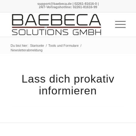
support@baebeca.de
|
02261-81616-0
|
24/7-Vertragshotline:
02261-81616-99
Du bist hier:
Startseite
/
Tools und Formulare
/
Newsletterabmeldung
Lass dich prokativ
informieren