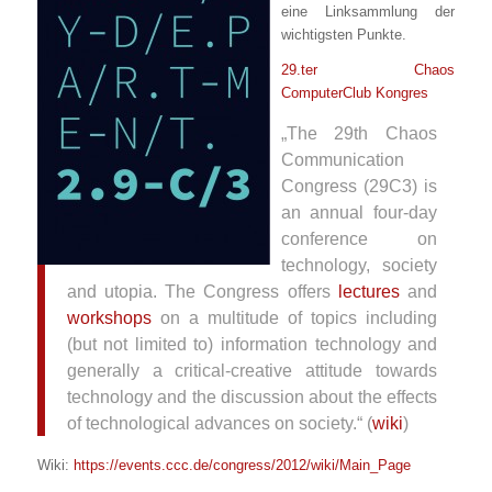
eine Linksammlung der
wichtigsten Punkte.
29.ter Chaos
ComputerClub Kongres
„The 29th Chaos
Communication
Congress (29C3) is
an annual four-day
conference on
technology, society
and utopia. The Congress offers
lectures
and
workshops
on a multitude of topics including
(but not limited to) information technology and
generally a critical-creative attitude towards
technology and the discussion about the effects
of technological advances on society.“ (
wiki
)
Wiki:
https://events.ccc.de/congress/2012/wiki/Main_Page