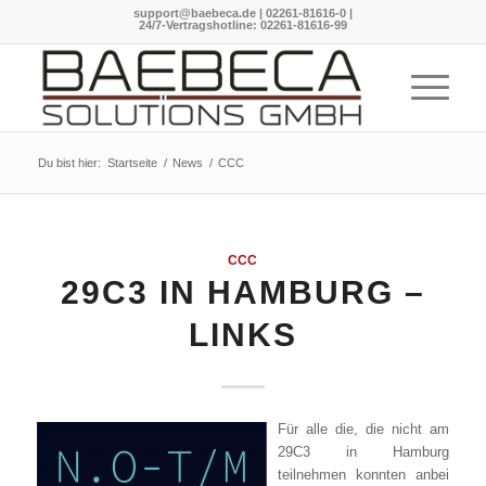
support@baebeca.de
|
02261-81616-0
|
24/7-Vertragshotline:
02261-81616-99
Du bist hier:
Startseite
/
News
/
CCC
CCC
29C3 IN HAMBURG –
LINKS
Für alle die, die nicht am
29C3 in Hamburg
teilnehmen konnten anbei