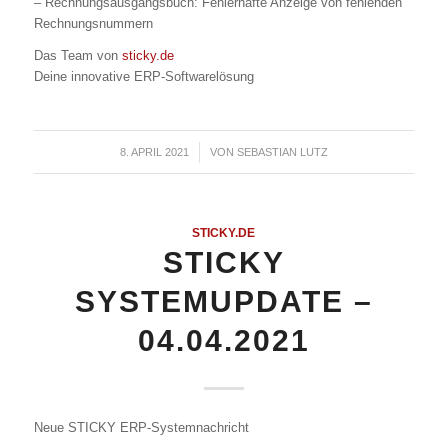
– Rechnungsausgangsbuch: Fehlerhafte Anzeige von fehlenden
Rechnungsnummern
Das Team von
sticky.de
Deine innovative ERP-Softwarelösung
8. APRIL 2021
/
VON
SEBASTIAN LUTZ
STICKY.DE
STICKY
SYSTEMUPDATE –
04.04.2021
Neue STICKY ERP-Systemnachricht