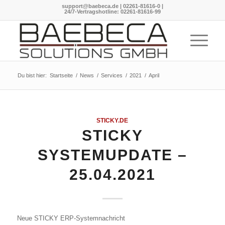
support@baebeca.de
|
02261-81616-0
|
24/7-Vertragshotline:
02261-81616-99
Du bist hier:
Startseite
/
News
/
Services
/
2021
/
April
STICKY.DE
STICKY
SYSTEMUPDATE –
25.04.2021
Neue STICKY ERP-Systemnachricht