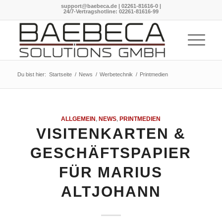
support@baebeca.de
|
02261-81616-0
|
24/7-Vertragshotline:
02261-81616-99
Du bist hier:
Startseite
/
News
/
Werbetechnik
/
Printmedien
ALLGEMEIN
,
NEWS
,
PRINTMEDIEN
VISITENKARTEN &
GESCHÄFTSPAPIER
FÜR MARIUS
ALTJOHANN