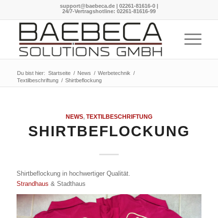
support@baebeca.de
|
02261-81616-0
|
24/7-Vertragshotline:
02261-81616-99
Du bist hier:
Startseite
/
News
/
Werbetechnik
/
Textilbeschriftung
/
Shirtbeflockung
NEWS
,
TEXTILBESCHRIFTUNG
SHIRTBEFLOCKUNG
Shirtbeflockung in hochwertiger Qualität.
Strandhaus
& Stadthaus