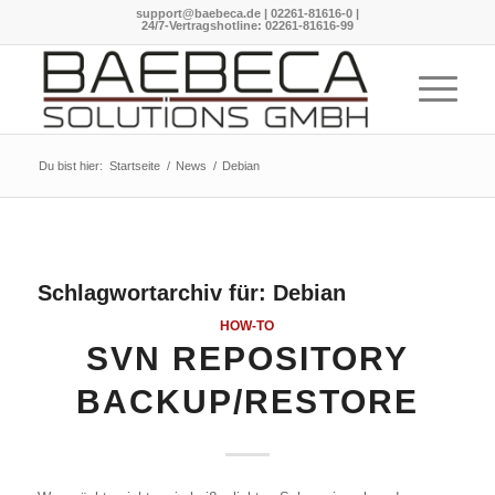
support@baebeca.de
|
02261-81616-0
|
24/7-Vertragshotline:
02261-81616-99
Du bist hier:
Startseite
/
News
/
Debian
Schlagwortarchiv für:
Debian
HOW-TO
SVN REPOSITORY
BACKUP/RESTORE