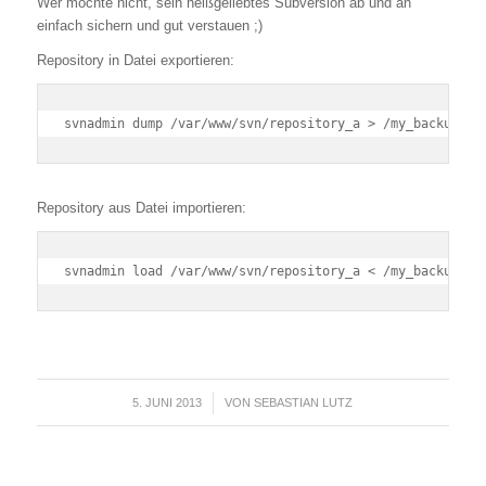
Wer möchte nicht, sein heißgeliebtes Subversion ab und an
einfach sichern und gut verstauen ;)
Repository in Datei exportieren:
svnadmin dump /var/www/svn/repository_a > /my_backup_fo
Repository aus Datei importieren:
svnadmin load /var/www/svn/repository_a < /my_backup_fo
5. JUNI 2013
/
VON
SEBASTIAN LUTZ