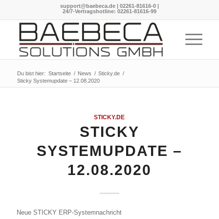
support@baebeca.de
|
02261-81616-0
|
24/7-Vertragshotline:
02261-81616-99
Du bist hier:
Startseite
/
News
/
Sticky.de
/
Sticky Systemupdate – 12.08.2020
STICKY.DE
STICKY
SYSTEMUPDATE –
12.08.2020
Neue STICKY ERP-Systemnachricht