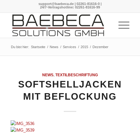
support@baebeca.de
|
02261-81616-0
|
24/7-Vertragshotline:
02261-81616-99
Du bist hier:
Startseite
/
News
/
Services
/
2015
/
Dezember
NEWS
,
TEXTILBESCHRIFTUNG
SOFTSHELLJACKEN
MIT BEFLOCKUNG