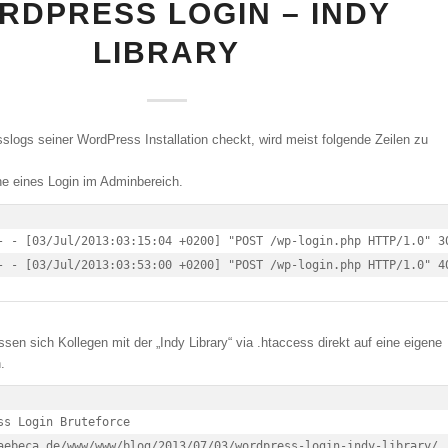
RDPRESS LOGIN – INDY
LIBRARY
slogs seiner WordPress Installation checkt, wird meist folgende Zeilen zu
he eines Login im Adminbereich.
- - [03/Jul/2013:03:15:04 +0200] "POST /wp-login.php HTTP/1.0" 3
- - [03/Jul/2013:03:53:00 +0200] "POST /wp-login.php HTTP/1.0" 4
ssen sich Kollegen mit der „Indy Library“ via .htaccess direkt auf eine eigene
.
ss Login Bruteforce

aebeca.de/www/www/blog/2013/07/03/wordpress-login-indy-library/
