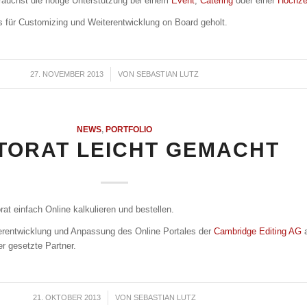
brauchst die nötige Unterstützung bei einem
Event
,
Catering
oder einer
Hochze
ns für Customizing und Weiterentwicklung on Board geholt.
27. NOVEMBER 2013
/
VON
SEBASTIAN LUTZ
NEWS
,
PORTFOLIO
TORAT LEICHT GEMACHT
at einfach Online kalkulieren und bestellen.
erentwicklung und Anpassung des Online Portales der
Cambridge Editing AG
er gesetzte Partner.
21. OKTOBER 2013
/
VON
SEBASTIAN LUTZ