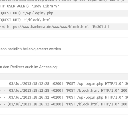
TTP_USER_AGENT} "Indy Library"

EQUEST_URI} ^/wp-login\.php

EQUEST_URI} !^/block\.html

*)$ https://www.baebeca.de/www/www/block.html [R=301,L]
ann natürlich beliebig ersetzt werden.
n den Redirect auch im Accesslog:
- - [03/Jul/2013:18:12:28 +0200] "POST /wp-login.php HTTP/1.0" 3
- - [03/Jul/2013:18:12:28 +0200] "POST /block.html HTTP/1.0" 200
- - [03/Jul/2013:18:26:32 +0200] "POST /wp-login.php HTTP/1.0" 3
- - [03/Jul/2013:18:26:32 +0200] "POST /block.html HTTP/1.0" 200