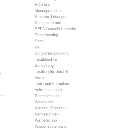
POS und
Messeprodukte
Proxmox Lösungen
Rechenzentrum
SEPA Lastschriftmandat
Serverhosting
Shop
six
Softwareentwicklung
Textildruck &
Beflockung
Textilien für Beruf &
b-
Verein
Tools und Formulare
Vektorisierung &
Reinzeichnung
Warenkorb
Warnen | Sichern |
Kennzeichnen
Werbetechnik
Wissensdatenbank