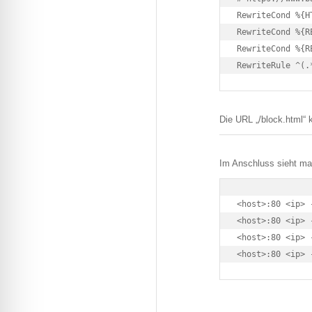
RewriteCond %{H
RewriteCond %{R
RewriteCond %{R
RewriteRule ^(.
Die URL „/block.html“ k
Im Anschluss sieht ma
<host>:80 <ip> 
<host>:80 <ip> 
<host>:80 <ip> 
<host>:80 <ip> 