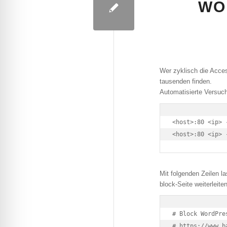
WO
Wer zyklisch die Acces
tausenden finden.
Automatisierte Versuc
<host>:80 <ip> 
<host>:80 <ip> 
Mit folgenden Zeilen la
block-Seite weiterleiten
# Block WordPre
# https://www.b