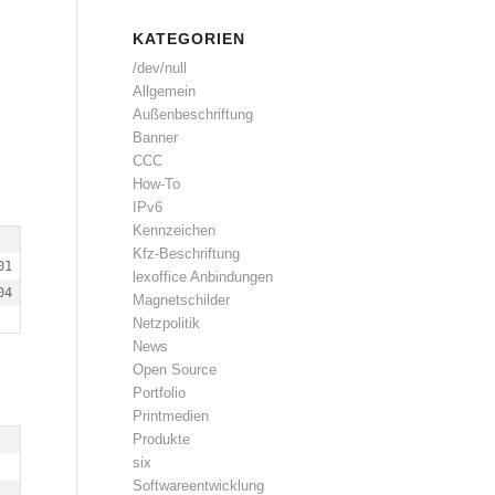
KATEGORIEN
/dev/null
Allgemein
Außenbeschriftung
Banner
CCC
How-To
IPv6
Kennzeichen
Kfz-Beschriftung
01 630 "-" "Mozilla/3.0 (compatible; Indy Library)"

lexoffice Anbindungen
04 528 "-" "Mozilla/3.0 (compatible; Indy Library)"
Magnetschilder
Netzpolitik
News
Open Source
Portfolio
Printmedien
Produkte
six
Softwareentwicklung