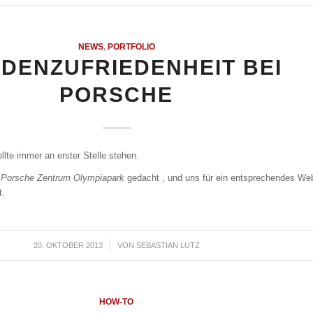
NEWS
,
PORTFOLIO
DENZUFRIEDENHEIT BEI
PORSCHE
llte immer an erster Stelle stehen.
s
Porsche Zentrum Olympiapark
gedacht , und uns für ein entsprechendes We
t.
20. OKTOBER 2013
/
VON
SEBASTIAN LUTZ
HOW-TO