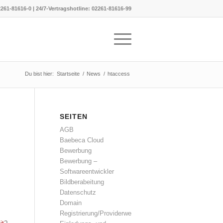
261-81616-0
|
24/7-Vertragshotline:
02261-81616-99
Du bist hier:
Startseite
/
News
/
htaccess
SEITEN
AGB
Baebeca Cloud
Bewerbung
Bewerbung –
Softwareentwickler
Bildberabeitung
Datenschutz
Domain
Registrierung/Providerwechsel