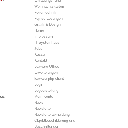
it
?
Einladungs- und
Weihnachtskarten
Folientechnik
Fujitsu Lösungen
Grafik & Design
Home
Impressum
IT-Systemhaus
Jobs
Kasse
Kontakt
Lexware Office
Erweiterungen
lexware-php-client
Login
Logoerstellung
Mein Konto
aus
News
Newsletter
Newsletterabmeldung
Objektbeschilderung und
Beschriftungen