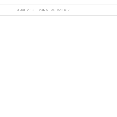
3. JULI 2013
/
VON
SEBASTIAN LUTZ