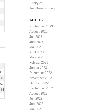
Sticky.de
Textilbeschriftung
ARCHIV
September 2023
August 2023
Juli 2023
Juni 2023
Mai 2023
April 2023
März 2023
Februar 2023
Januar 2023
01 604 "-" "Mozilla/3.0 (compatible; Indy Library)"

Dezember 2022
 639 "-" "Mozilla/3.0 (compatible; Indy Library)"

November 2022
Oktober 2022
01 604 "-" "Mozilla/3.0 (compatible; Indy Library)"

September 2022
 639 "-" "Mozilla/3.0 (compatible; Indy Library)"
August 2022
Juli 2022
Juni 2022
Mai 2022