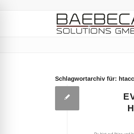
Schlagwortarchiv für:
htac
E
H